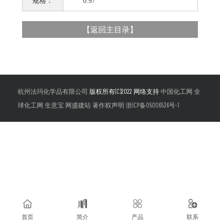
规格：
0.97
【
返回主目录
】
杭州法玛化学品有限公司
版权所有(C)2022 网络支持
中国化工网
全
球化工网
生意宝
网盛建站
著作权声明
浙ICP备05006536号-1
首页
简介
产品
联系