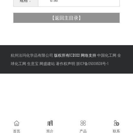
规格：
0.98
【
返回主目录
】
杭州法玛化学品有限公司
版权所有(C)2022 网络支持
中国化工网
全
球化工网
生意宝
网盛建站
著作权声明
浙ICP备05006536号-1
首页
简介
产品
联系