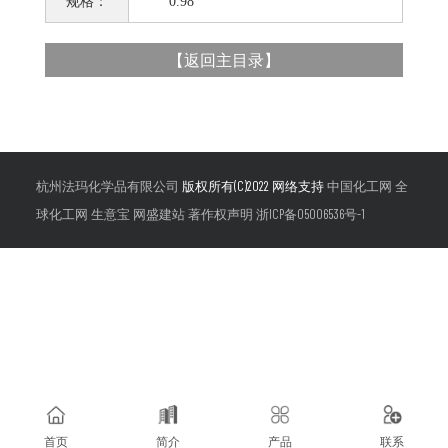
规格：
0.98
【
返回主目录
】
杭州法玛化学品有限公司
版权所有(C)2022 网络支持
中国化工网
全
球化工网
生意宝
网盛建站
著作权声明
浙ICP备05006536号-1
首页
简介
产品
联系