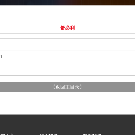
舒必利
1
【
返回主目录
】