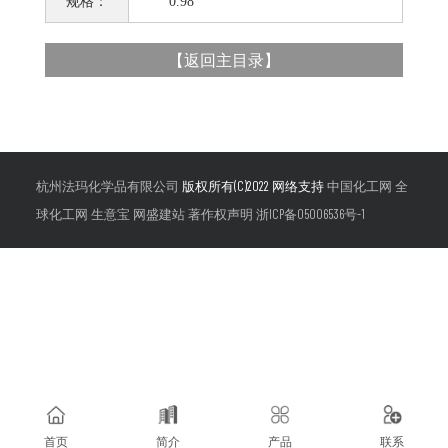
规格：
0.98
【
返回主目录
】
杭州法玛化学品有限公司
版权所有(C)2022 网络支持
中国化工网
全
球化工网
生意宝
网盛建站
著作权声明
浙ICP备05006536号-1
首页
简介
产品
联系